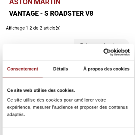
ASTON MARTIN
VANTAGE - S ROADSTER V8
Affichage 1-2 de 2 article(s)

Retour en haut
Un crédit vous engage et doit être remboursé.
Consentement
Détails
À propos des cookies
Vérifiez vos capacités de remboursement avant
de vous engager.
Ce site web utilise des cookies.
Ce site utilise des cookies pour améliorer votre
expérience, mesurer l’audience et proposer des contenus
adaptés.
Sélection