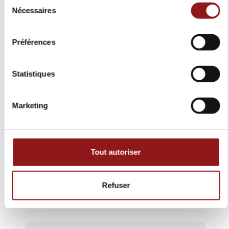
Nécessaires
du
consentement
1
85
0
54
Préférences
Statistiques
Marketing
Excellent
Basé sur
169
avis
Tout autoriser
Refuser
Laisser un avis