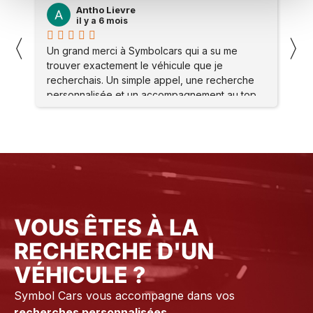
Olivier CILIA
il y a 7 mois
〈
〉
 me
J’ai contacté le Garage, symbole Car suite à un
message demande d’entretien sur mon Macan
herche
S. Ils m’ont proposé de me rendre sur place .
au top.
Mon problème a été réglé immédiatement
éphane
Merci à l’atelier Ainsi qu’à tout le staff pour leur
accueil et leur gentillesse Je vous conseille
vraiment ce Garage suite à mon expérience
Olivier. C
VOUS ÊTES À LA
RECHERCHE D'UN
VÉHICULE ?
Symbol Cars vous accompagne dans vos
recherches personnalisées