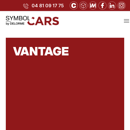
04 81 09 17 75

VANTAGE