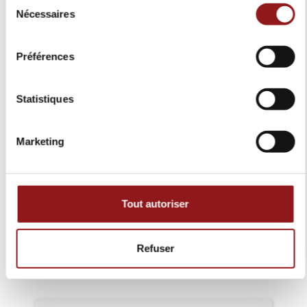
Nécessaires
du
consentement
1
102
0
59
Préférences
Statistiques
Marketing
Excellent
Basé sur
169
avis
Tout autoriser
Refuser
Laisser un avis