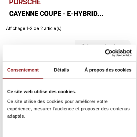
PORSCHE
CAYENNE COUPE - E-HYBRID...
Affichage 1-2 de 2 article(s)

Retour en haut
Un crédit vous engage et doit être remboursé.
Consentement
Détails
À propos des cookies
Vérifiez vos capacités de remboursement avant
de vous engager.
Ce site web utilise des cookies.
Ce site utilise des cookies pour améliorer votre
expérience, mesurer l’audience et proposer des contenus
adaptés.
Sélection