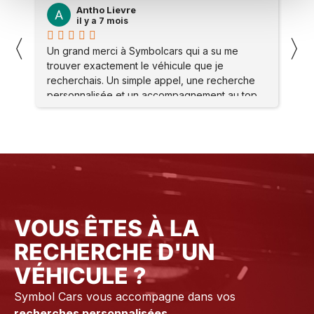
Olivier CILIA
il y a 7 mois
〈
〉
 me
J’ai contacté le Garage, symbole Car suite à un
message demande d’entretien sur mon Macan
herche
S. Ils m’ont proposé de me rendre sur place .
au top.
Mon problème a été réglé immédiatement
éphane
Merci à l’atelier Ainsi qu’à tout le staff pour leur
accueil et leur gentillesse Je vous conseille
vraiment ce Garage suite à mon expérience
Olivier. C
VOUS ÊTES À LA
RECHERCHE D'UN
VÉHICULE ?
Symbol Cars vous accompagne dans vos
recherches personnalisées