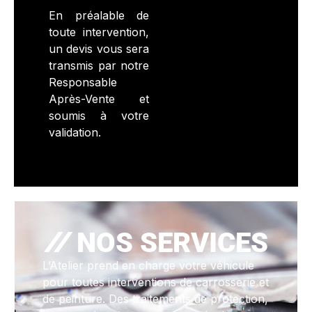
En préalable de
toute intervention,
un devis vous sera
transmis par notre
Responsable
Après-Vente et
soumis à votre
validation.
NOS SERVICES
L’Atelier prend en charge votre véhicule
pour toutes interventions de carrosserie et
de peinture. Des traitements de protection,