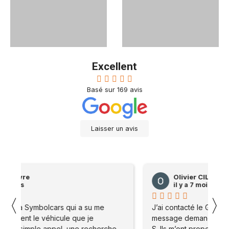
Excellent
Basé sur
169
avis
Laisser un avis
Olivier CILIA
il y a 7 mois
〈
〉
J’ai contacté le Garage, symbole Car suite à un
J’
message demande d’entretien sur mon Macan
me
S. Ils m’ont proposé de me rendre sur place .
S.