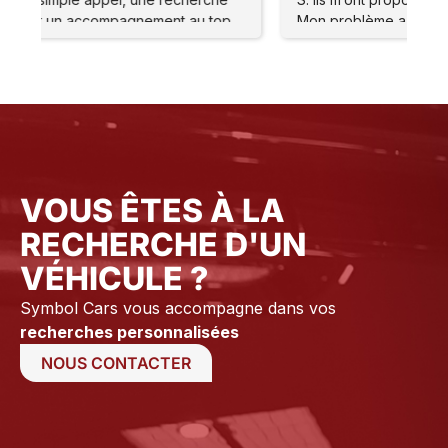
.
Mon problème a été réglé immédiatement
Mo
Merci à l’atelier Ainsi qu’à tout le staff pour leur
Me
accueil et leur gentillesse Je vous conseille
ac
vraiment ce Garage suite à mon expérience
vr
Olivier. C
Ol
VOUS ÊTES À LA
RECHERCHE D'UN
VÉHICULE ?
Symbol Cars vous accompagne dans vos
recherches personnalisées
NOUS CONTACTER