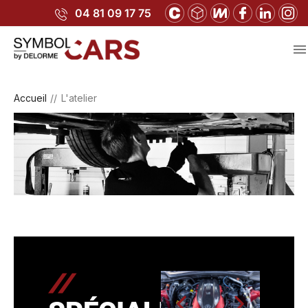
04 81 09 17 75

Accueil
L'atelier