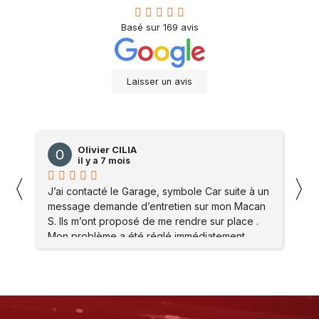
Basé sur
169
avis
Laisser un avis
Olivier CILIA
il y a 7 mois
〈
〉
J’ai contacté le Garage, symbole Car suite à un
J’a
message demande d’entretien sur mon Macan
me
S. Ils m’ont proposé de me rendre sur place .
S. 
Mon problème a été réglé immédiatement
Mon
Merci à l’atelier Ainsi qu’à tout le staff pour leur
Mer
accueil et leur gentillesse Je vous conseille
acc
vraiment ce Garage suite à mon expérience
vra
Olivier. C
Oli