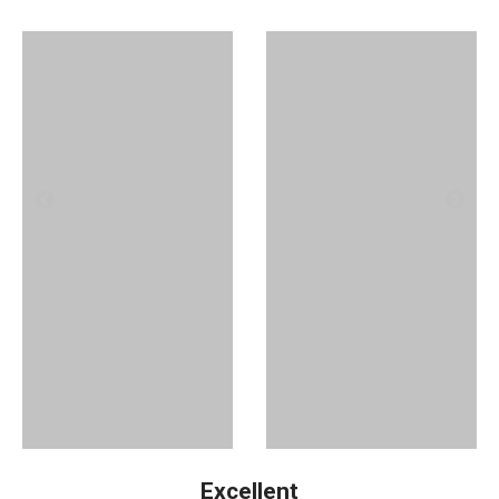
1
96
0
58
Excellent