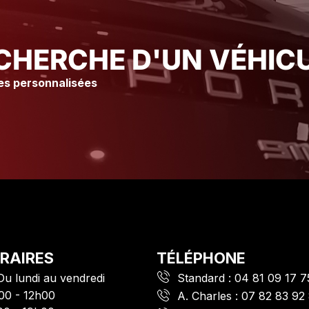
vous conseille vraiment ce
vous conseille 
Garage suite à mon expérience
Garage suite à
Olivier. C
Olivier. C
CHERCHE D'UN VÉHICU
es personnalisées
RAIRES
TÉLÉPHONE
Du lundi au vendredi
Standard :
04 81 09 17 7
00 - 12h00
A. Charles :
07 82 83 92