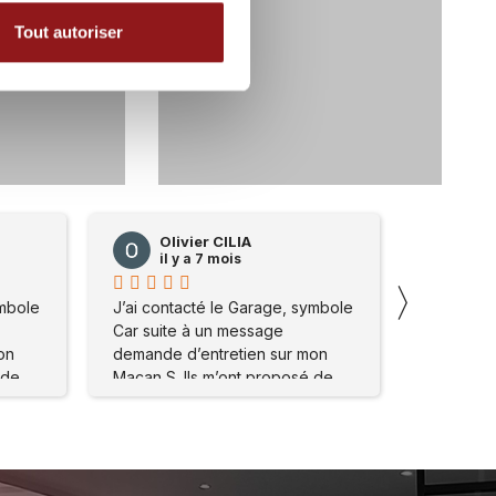
Tout autoriser
3
105
ILIA
Thierry Debru
ois
il y a 8 mois
〉
e Garage, symbole
Une expérience d'achat
 message
irréprochable au sein de la
etien sur mon
concession ! Un immense merci
ont proposé de
à Mr Macia pour son
place . Mon
professionnalisme et son
 réglé
accueil. Il est allé jusqu'au bout
erci à l’atelier
de ses engagements avec une
e staff pour leur
rigueur et une honnêteté qui se
gentillesse Je
font rares de nos jours. Je suis