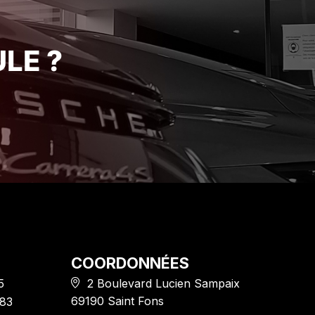
vraiment ce
ravi de mon acquisition et je
 mon expérience
recommande vivement cet
établissement pour la qualité de
LE ?
son service client. Encore merci
!"
COORDONNÉES
5
2 Boulevard Lucien Sampaix
69190 Saint Fons
 83