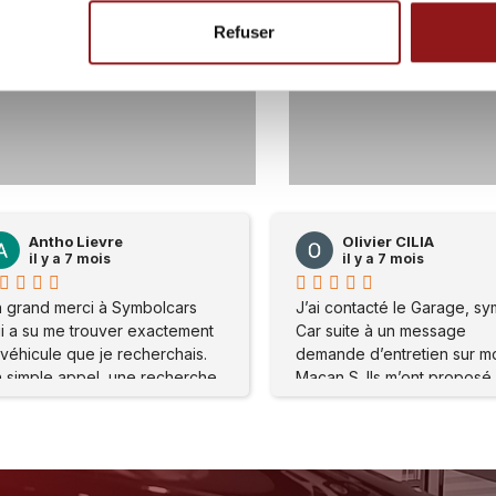
Refuser
59
0
117
Olivier CILIA
Olivier C
il y a 7 mois
il y a 7 m
J’ai contacté le Garage, symbole
J’ai contacté l
Car suite à un message
Car suite à un
demande d’entretien sur mon
demande d’entr
Macan S. Ils m’ont proposé de
Macan S. Ils m’
me rendre sur place . Mon
me rendre sur 
problème a été réglé
problème a été
immédiatement Merci à l’atelier
immédiatement M
Ainsi qu’à tout le staff pour leur
Ainsi qu’à tout l
accueil et leur gentillesse Je
accueil et leur 