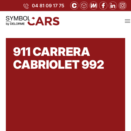
04 81 09 17 75

911 CARRERA
CABRIOLET 992