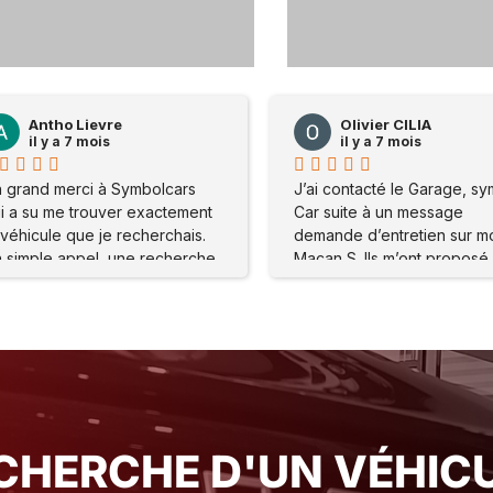
59
0
117
Olivier CILIA
Olivier CILIA
il y a 7 mois
il y a 7 mois
J’ai contacté le Garage, symbole
J’ai contacté le Garage,
Car suite à un message
Car suite à un message
demande d’entretien sur mon
demande d’entretien sur
Macan S. Ils m’ont proposé de
Macan S. Ils m’ont propo
me rendre sur place . Mon
me rendre sur place . Mo
problème a été réglé
problème a été réglé
immédiatement Merci à l’atelier
immédiatement Merci à l’a
Ainsi qu’à tout le staff pour leur
Ainsi qu’à tout le staff pou
accueil et leur gentillesse Je
accueil et leur gentilless
vous conseille vraiment ce
vous conseille vraiment 
Garage suite à mon expérience
Garage suite à mon expé
Olivier. C
Olivier. C
CHERCHE D'UN VÉHICU