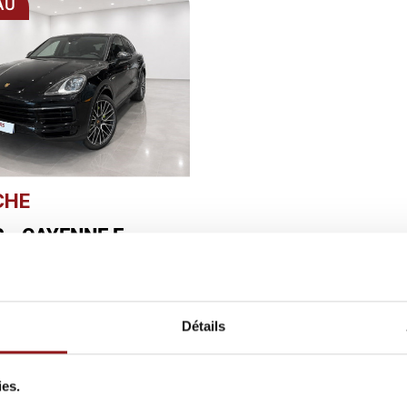
AU
CHE
 - CAYENNE E-
D
4 de 4 article(s)
Détails
t vous engage et doit être remboursé. Vérifiez vos ca
ies.