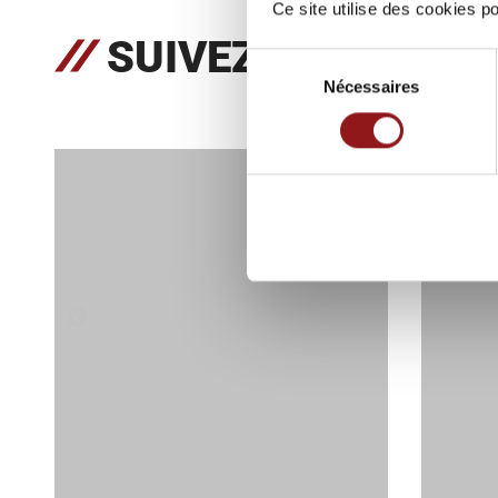
Ce site utilise des cookies 
SUIVEZ NOUS SUR
Sélection
Nécessaires
du
consentement