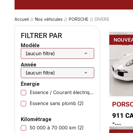
Accueil
Nos véhicules
PORSCHE
DIVERS
FILTRER PAR
NOUVE
Modèle

(aucun filtre)
Année

(aucun filtre)
Énergie
Essence / Courant électrique
(2)
PORS
Essence sans plomb
(2)
911 C
Kilométrage
-...
50 000 à 70 000 km
(2)