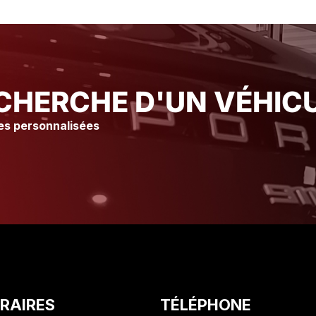
immédiatement Merci à l’atelier
immédiatement Merci à l’a
Ainsi qu’à tout le staff pour leur
Ainsi qu’à tout le staff pou
accueil et leur gentillesse Je
accueil et leur gentilless
vous conseille vraiment ce
vous conseille vraiment 
Garage suite à mon expérience
Garage suite à mon expé
Olivier. C
Olivier. C
CHERCHE D'UN VÉHICU
es personnalisées
RAIRES
TÉLÉPHONE