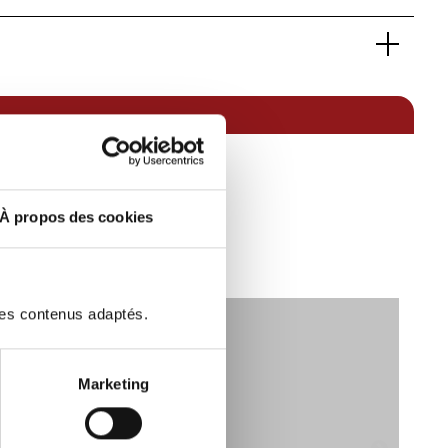
10030341
Cabriolets de luxe
911 CARRERA CABRIOLET 992
GTS
Essence sans plomb
4 roues permanent
Noir
4
À propos des cookies
iscaux):
37
6
Boxer
2450
des contenus adaptés.
G-Kat
25/11/2022 00:00:00
29000
Marketing
OPTEVEN Selon contrat
te de vitesse:
8