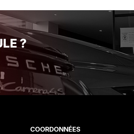
telier
de ses engagements avec une
r leur
rigueur et une honnêteté qui se
e Je
font rares de nos jours. Je suis
ce
ravi de mon acquisition et je
rience
recommande vivement cet
établissement pour la qualité de
LE ?
son service client. Encore merci
!"
COORDONNÉES