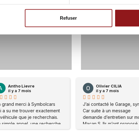
Refuser
59
0
117
Olivier CILIA
Olivier CILIA
il y a 7 mois
il y a 7 mois
J’ai contacté le Garage, symbole
J’ai contacté le Garage,
Car suite à un message
Car suite à un message
demande d’entretien sur mon
demande d’entretien sur
Macan S. Ils m’ont proposé de
Macan S. Ils m’ont propo
me rendre sur place . Mon
me rendre sur place . Mo
problème a été réglé
problème a été réglé