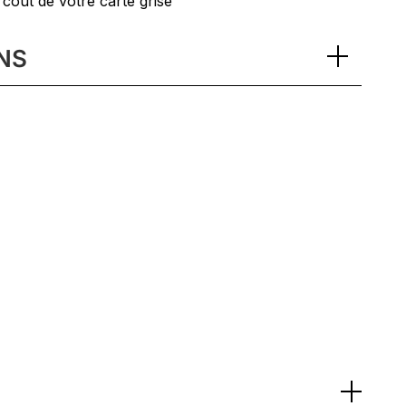
 coût de votre carte grise
NS
fort
des limitations de vitesse avec assistance de
t de voie
e parking AV/AR avec caméra de recul et vue
 de seuil de porte en aluminium brossé en Noir,
round Sound-System
uleur Noir
n du modèle peint en Noir (finition brillante)