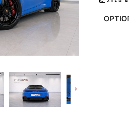
Simuler le
OPTIO
Accès con
Affichage 
changemen
Assistanc
360°
Baguettes
illuminées
BOSE Sur
Capote co

Désignatio