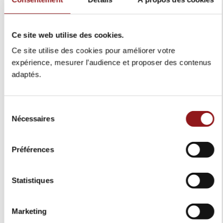
Cuir
Couleur intérieur:
2
Nombre de portes:
0
75
0
53
2
Nombre de places assises:
Ce site web utilise des cookies.
274
Emission de CO2 en g/km:
665
Puissance réelle (chevaux DIN):
Ce site utilise des cookies pour améliorer votre
63
Puissance fiscale (chevaux fiscaux):
expérience, mesurer l’audience et proposer des contenus
375
Puissance Moteur (KW):
adaptés.
8
Nb de cylindre:
4
Nb de soupape:
V
Cylindré:
Sélection
3982
Capacité en cm3:
Excellent
Nécessaires
du
2704
Empattement:
consentement
685
couple:
Basé sur
169
avis
G-Kat
Echappement:
Préférences
2024
Année:
16/10/2024 00:00:00
Mise en circulation:
Laisser un avis
Statistiques
GZ-753-SV
Immatriculation:
17978
Kilomètre:
Non
Première main:
Marketing
OPTEVEN Selon contrat
Garantie: