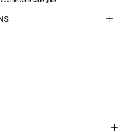
 coût de votre carte grise
NS
e 2 mode 3 (recharge publique)
0 et aide stationnement
le intégrale
ilver Zynith Métallisé
uffant
ctrique
auffant