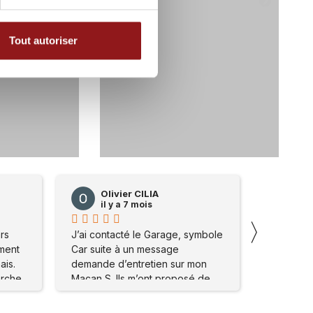
Tout autoriser
3
105
Olivier CILIA
Oli
il y a 7 mois
il 
〉
rs
J’ai contacté le Garage, symbole
J’ai cont
ement
Car suite à un message
Car suit
ais.
demande d’entretien sur mon
demande 
erche
Macan S. Ils m’ont proposé de
Macan S. 
me rendre sur place . Mon
me rendre
Je
problème a été réglé
problème