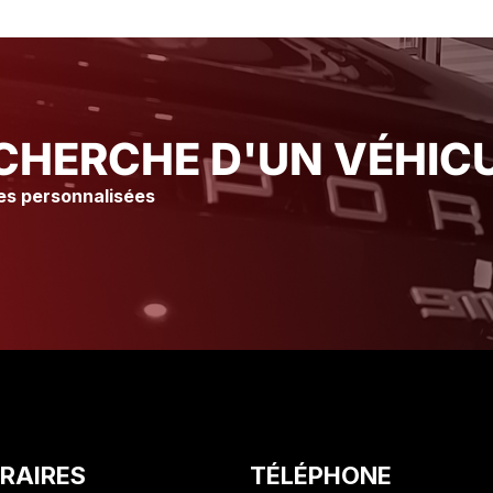
tiens à remercier Axel ains
Stéphane pour leur
professionnalisme et leur
disponibilité.
CHERCHE D'UN VÉHICU
es personnalisées
RAIRES
TÉLÉPHONE