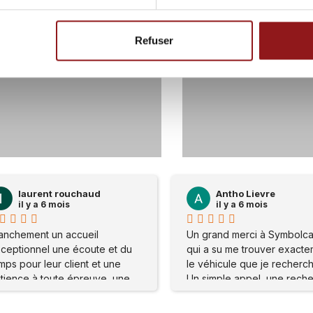
Refuser
58
0
117
laurent rouchaud
Antho Lievre
il y a 6 mois
il y a 6 mois
anchement un accueil
Un grand merci à Symbolca
ceptionnel une écoute et du
qui a su me trouver exact
mps pour leur client et une
le véhicule que je recherch
tience à toute épreuve, une
Un simple appel, une rech
tion spécial Monsieur charle
personnalisée et un
e recommande
accompagnement au top. 