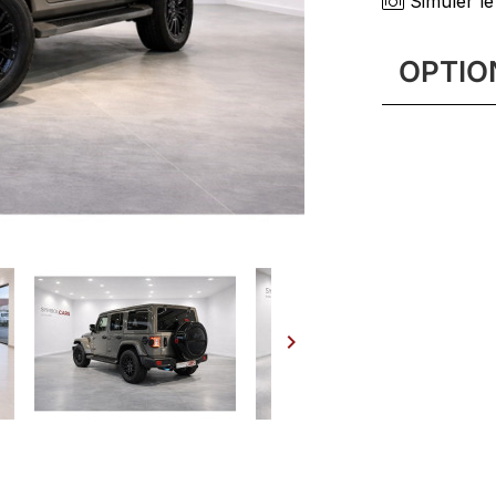
Simuler le
OPTIO
Cable typ
caméra 36
capote toi
Dual Top
Peinture S
sieges cha
sièges éle
volant ch
