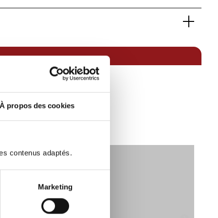
10030651
SUV lourds
WRANGLER
Overland
Essence / Courant électrique
4 roues permanent
Noir
5
À propos des cookies
iscaux):
16
4
1995
400
des contenus adaptés.
2022
GH-149-FQ
Non
Marketing
12 Mois
70 000 à 100 000 km