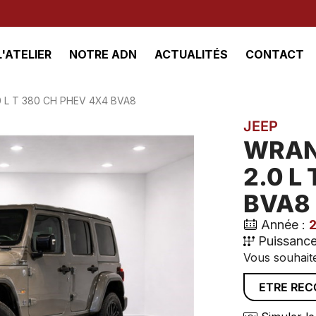
L'ATELIER
NOTRE ADN
ACTUALITÉS
CONTACT
 L T 380 CH PHEV 4X4 BVA8
JEEP
WRAN
2.0 L
BVA8
Année :
Puissance
Vous souhaite
ETRE RE