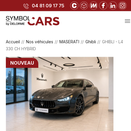
04 81 09 17 75

Accueil
Nos véhicules
MASERATI
Ghibli
GHIBLI - L4
330 CH HYBRID
NOUVEAU