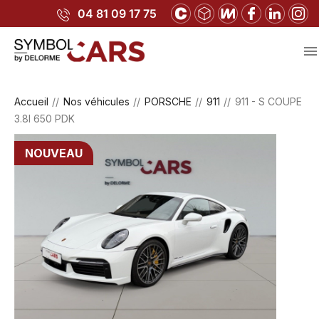
04 81 09 17 75

Accueil
Nos véhicules
PORSCHE
911
911 - S COUPE
3.8I 650 PDK
NOUVEAU