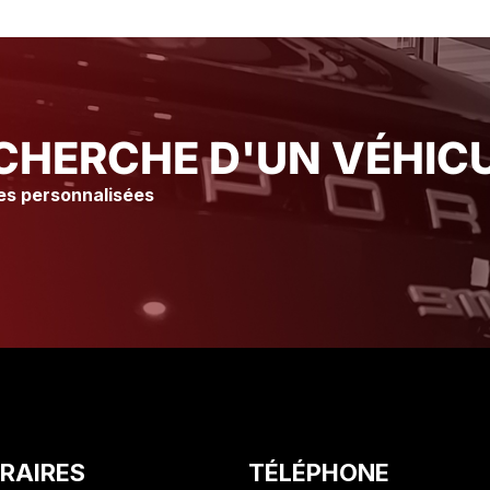
immédiatement Merci à l’atelier
immédiatement Merci à l
Ainsi qu’à tout le staff pour leur
Ainsi qu’à tout le staff 
accueil et leur gentillesse Je
accueil et leur gentille
vous conseille vraiment ce
vous conseille vraimen
Garage suite à mon expérience
Garage suite à mon ex
Olivier. C
Olivier. C
CHERCHE D'UN VÉHICU
es personnalisées
RAIRES
TÉLÉPHONE