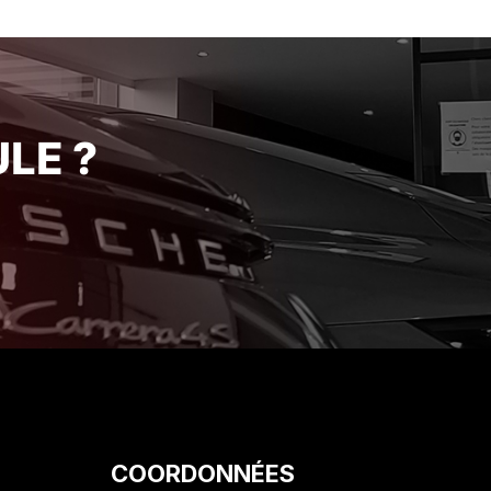
’atelier
de ses engagements avec une
pour leur
rigueur et une honnêteté qui se
sse Je
font rares de nos jours. Je suis
t ce
ravi de mon acquisition et je
périence
recommande vivement cet
établissement pour la qualité de
LE ?
son service client. Encore merci
!"
COORDONNÉES