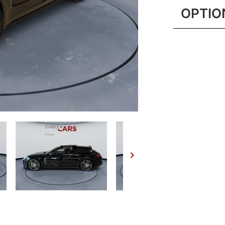
OPTIO
Assistanc
360°
Connect P
Feux AR E
Hayon AR
Intérieur 
Jantes Pa
Noir inten
Pack Intér
Pack Spo

Phares à 
System (
Phares ma
Light Sys
Porsche 
de navigat