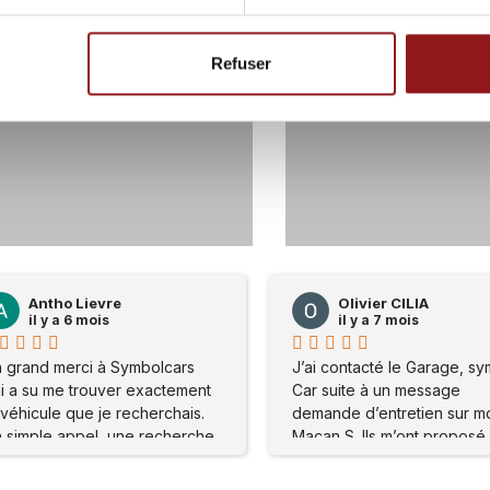
Refuser
56
0
116
Olivier CILIA
Olivier CILIA
il y a 7 mois
il y a 7 mois
J’ai contacté le Garage, symbole
J’ai contacté le Garag
Car suite à un message
Car suite à un message
demande d’entretien sur mon
demande d’entretien s
Macan S. Ils m’ont proposé de
Macan S. Ils m’ont pro
me rendre sur place . Mon
me rendre sur place . 
problème a été réglé
problème a été réglé