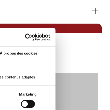
noDrive avec régulateur de vitesse adaptatif
uffants à l'AV
10028241
'échappement Sport en Noir
Très haut de gamme
ant panoramique
PANAMERA
n des sièges AV
Sport Turismo Platinum Edition
sonorisant et thermo-isolant avec vitrage AR
Essence / Courant électrique
4 roues permanent
ort GT multifonction avec chauffage du volant en
Noir, Cuir
4
À propos des cookies
N):
330
243
4
2894
des contenus adaptés.
450
2023
GS-437-QZ
Marketing
Oui
12 Mois
30 000 à 50 000 km