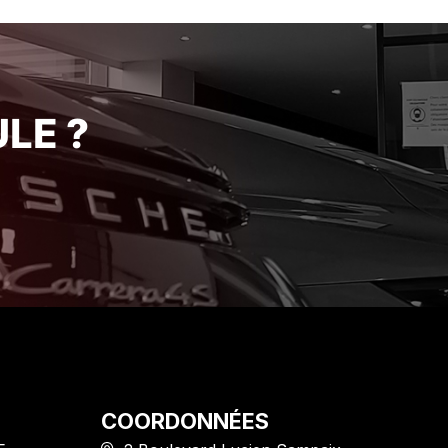
elier
de ses engagements avec une
 leur
rigueur et une honnêteté qui se
 Je
font rares de nos jours. Je suis
e
ravi de mon acquisition et je
ience
recommande vivement cet
établissement pour la qualité de
LE ?
son service client. Encore merci
!"
COORDONNÉES