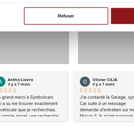
Refuser
62
0
119
Olivier CILIA
Olivier CILIA
il y a 7 mois
il y a 7 mois
’ai contacté le Garage, symbole
J’ai contacté le Garage, 
ar suite à un message
Car suite à un message
emande d’entretien sur mon
demande d’entretien sur 
acan S. Ils m’ont proposé de
Macan S. Ils m’ont propos
e rendre sur place . Mon
me rendre sur place . Mon
roblème a été réglé
problème a été réglé