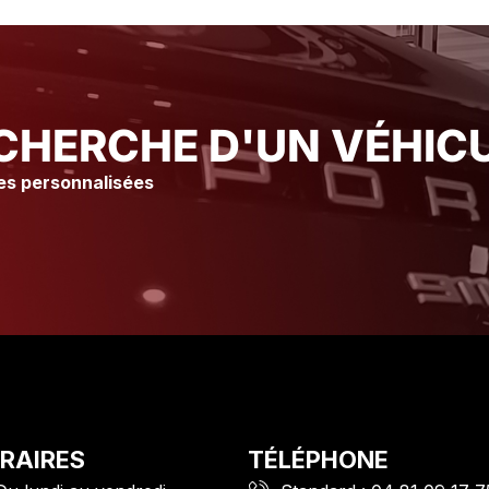
mmédiatement Merci à l’atelier
immédiatement Merci à l’at
insi qu’à tout le staff pour leur
Ainsi qu’à tout le staff pour
ccueil et leur gentillesse Je
accueil et leur gentillesse
ous conseille vraiment ce
vous conseille vraiment c
arage suite à mon expérience
Garage suite à mon expér
livier. C
Olivier. C
CHERCHE D'UN VÉHICU
es personnalisées
RAIRES
TÉLÉPHONE