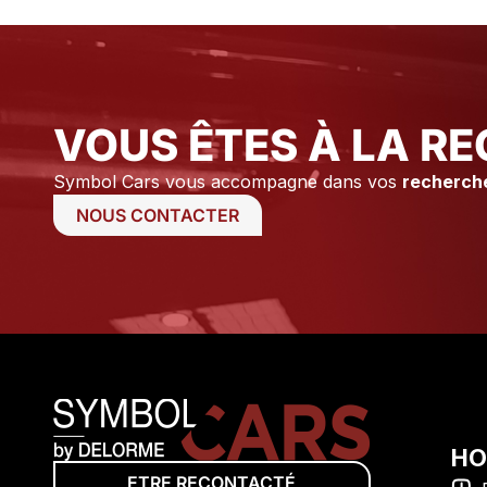
tiens à remercier Axel ainsi que
i
Stéphane pour leur
A
professionnalisme et leur
a
disponibilité.
v
G
O
VOUS ÊTES À LA RE
Symbol Cars vous accompagne dans vos
recherch
NOUS CONTACTER
HO
ETRE RECONTACTÉ