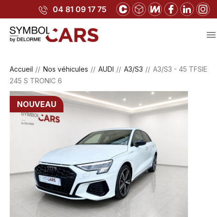
04 81 09 17 75

Accueil
Nos véhicules
AUDI
A3/S3
A3/S3 - 45 TFSIE
245 S TRONIC 6
NOUVEAU