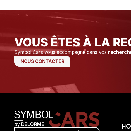
tiens à remercier Axel ainsi que
Stéphane pour leur
A
professionnalisme et leur
disponibilité.
O
VOUS ÊTES À LA RE
Symbol Cars vous accompagne dans vos
recherch
NOUS CONTACTER
HO