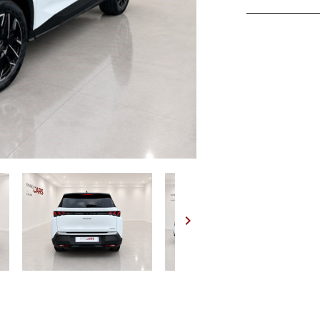
Kit de dé
Pack 360° 
Teintes mé
