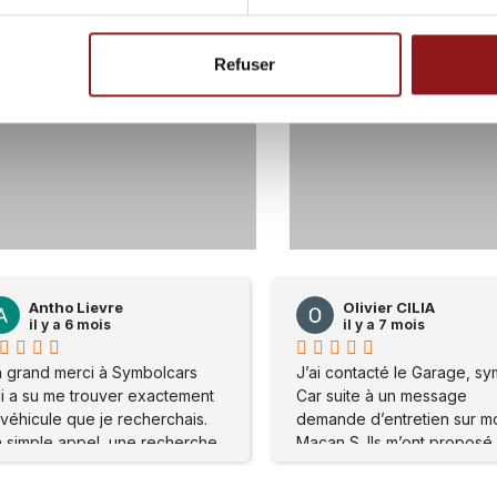
Refuser
58
0
117
Olivier CILIA
Olivier CILIA
il y a 7 mois
il y a 7 mois
J’ai contacté le Garage, symbole
J’ai contacté le Garage, 
Car suite à un message
Car suite à un message
demande d’entretien sur mon
demande d’entretien sur
Macan S. Ils m’ont proposé de
Macan S. Ils m’ont propo
me rendre sur place . Mon
me rendre sur place . Mo
problème a été réglé
problème a été réglé