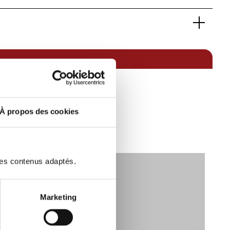
10031601
SUV de luxe
5008
GT
Essence sans plomb
Traction avant
Noir
7
À propos des cookies
iscaux):
7
3
Ligne
2901
des contenus adaptés.
G-Kat
19/06/2025 00:00:00
12000
Marketing
OPTEVEN Selon contrat
te de vitesse:
6