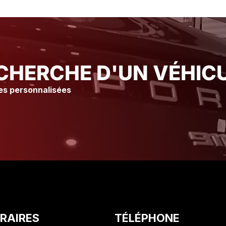
immédiatement Merci à l’atelier
immédiatement Merci à l’at
insi qu’à tout le staff pour leur
Ainsi qu’à tout le staff pou
accueil et leur gentillesse Je
accueil et leur gentillesse
vous conseille vraiment ce
vous conseille vraiment c
Garage suite à mon expérience
Garage suite à mon expé
livier. C
Olivier. C
CHERCHE D'UN VÉHICU
es personnalisées
RAIRES
TÉLÉPHONE