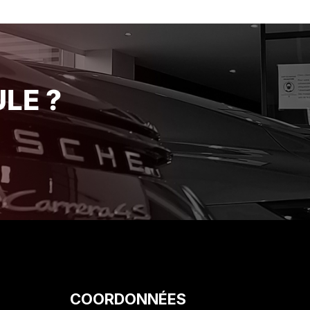
elier
de ses engagements avec une
r leur
rigueur et une honnêteté qui se
 Je
font rares de nos jours. Je suis
e
ravi de mon acquisition et je
rience
recommande vivement cet
établissement pour la qualité de
LE ?
son service client. Encore merci
!"
COORDONNÉES