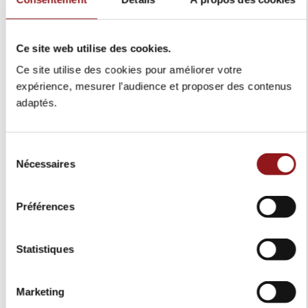
Gris Foncé
Couleur intérieur:
2
Nombre de portes:
1
102
0
59
2
Nombre de places assises:
Ce site web utilise des cookies.
605
Puissance réelle (chevaux DIN):
69
Puissance fiscale (chevaux fiscaux):
Ce site utilise des cookies pour améliorer votre
445
Puissance Moteur (KW):
expérience, mesurer l’audience et proposer des contenus
6
Nb de cylindre:
adaptés.
4
Nb de soupape:
V
Cylindré:
2993
Capacité en cm3:
Sélection
2640
Empattement:
Excellent
Nécessaires
du
720
couple:
consentement
G-Kat
Echappement:
Basé sur
169
avis
2024
Année:
Préférences
04/12/2024 00:00:00
Mise en circulation:
HA-648-QE
Immatriculation:
Laisser un avis
Statistiques
5500
Kilomètre:
Non
Première main:
CONSTRUCTEUR Complète
Garantie:
Marketing
04/12/2029
Durée de la garantie: