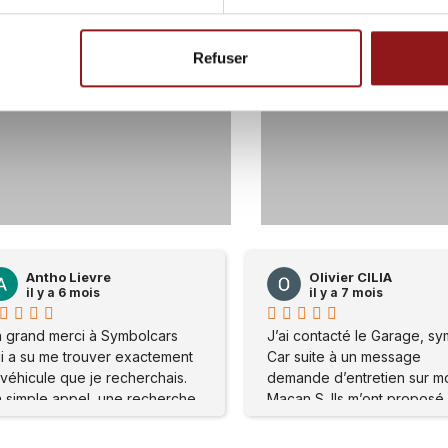
Refuser
59
0
117
Olivier CILIA
Olivier CILI
il y a 7 mois
il y a 7 mois
J’ai contacté le Garage, symbole
J’ai contacté le G
Car suite à un message
Car suite à un me
demande d’entretien sur mon
demande d’entreti
Macan S. Ils m’ont proposé de
Macan S. Ils m’ont
me rendre sur place . Mon
me rendre sur pla
problème a été réglé
problème a été ré