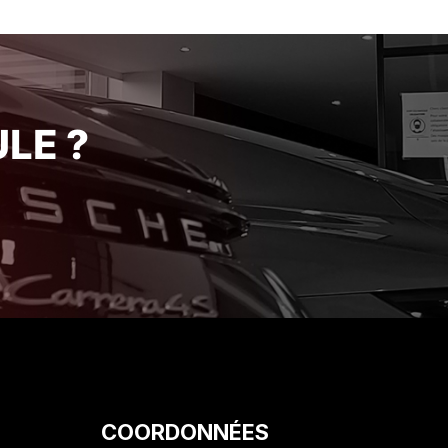
 à l’atelier
de ses engagements avec une
taff pour leur
rigueur et une honnêteté qui se
tillesse Je
font rares de nos jours. Je suis
iment ce
ravi de mon acquisition et je
n expérience
recommande vivement cet
établissement pour la qualité de
LE ?
son service client. Encore merci
!"
COORDONNÉES