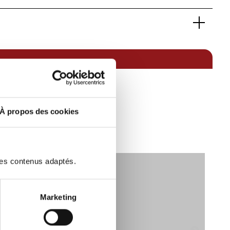
10029551
Coupés de luxe
MCLAREN ARTURA
coupé
Essence / Courant électrique
Propulsion arrière
Noir
2
À propos des cookies
iscaux):
66
6
V
2640
des contenus adaptés.
G-Kat
25/11/2024 00:00:00
7000
Marketing
CONSTRUCTEUR Selon contrat
te de vitesse:
8