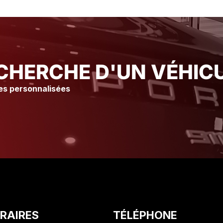
immédiatement Merci à l’atelier
immédiatement Merci
Ainsi qu’à tout le staff pour leur
Ainsi qu’à tout le s
accueil et leur gentillesse Je
accueil et leur gen
vous conseille vraiment ce
vous conseille vra
Garage suite à mon expérience
Garage suite à mo
Olivier. C
Olivier. C
CHERCHE D'UN VÉHICU
es personnalisées
RAIRES
TÉLÉPHONE