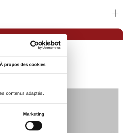
10031711
Coupés de luxe
911 GTS
GTS Coupé PDK A
Essence sans plomb
Propulsion arrière
Noir
2
À propos des cookies
N):
408
300
4
3800
des contenus adaptés.
420
2011
BL-562-ZK
Marketing
Non
12 Mois
50 000 à 70 000 km