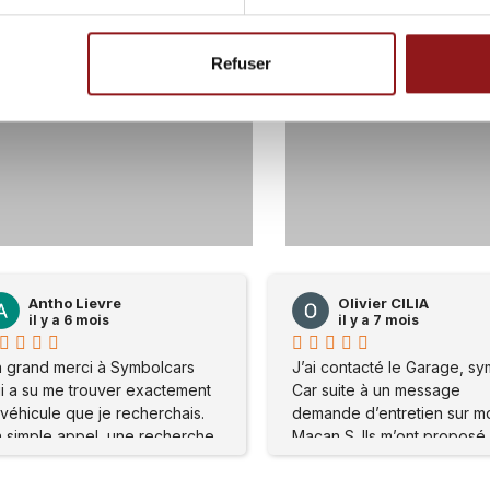
Refuser
56
0
116
Olivier CILIA
Olivier CILIA
il y a 7 mois
il y a 7 mois
J’ai contacté le Garage, symbole
J’ai contacté le Garage,
Car suite à un message
Car suite à un message
demande d’entretien sur mon
demande d’entretien su
Macan S. Ils m’ont proposé de
Macan S. Ils m’ont prop
me rendre sur place . Mon
me rendre sur place . M
problème a été réglé
problème a été réglé