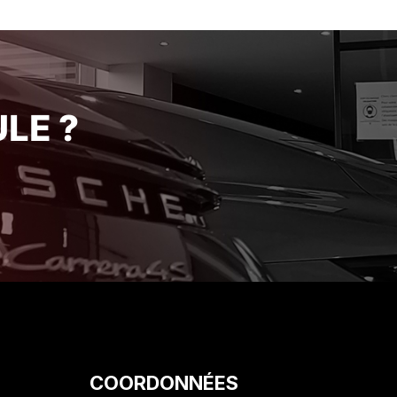
telier
de ses engagements avec une
ur leur
rigueur et une honnêteté qui se
e Je
font rares de nos jours. Je suis
ce
ravi de mon acquisition et je
érience
recommande vivement cet
établissement pour la qualité de
LE ?
son service client. Encore merci
!"
COORDONNÉES