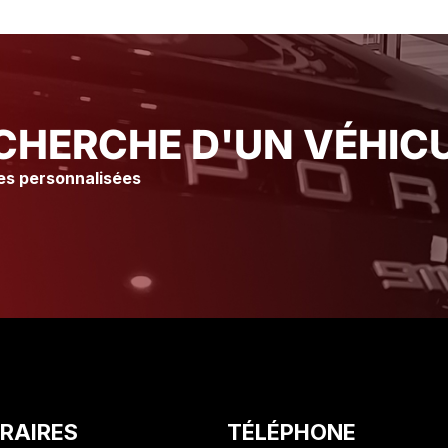
immédiatement Merci à l’atelier
immédiatement Merci à l’a
Ainsi qu’à tout le staff pour leur
Ainsi qu’à tout le staff po
accueil et leur gentillesse Je
accueil et leur gentilless
vous conseille vraiment ce
vous conseille vraiment 
Garage suite à mon expérience
Garage suite à mon exp
Olivier. C
Olivier. C
CHERCHE D'UN VÉHICU
es personnalisées
RAIRES
TÉLÉPHONE