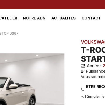
L'ATELIER
NOTRE ADN
ACTUALITÉS
CONTACT
T/STOP DSG7
VOLKSWA
T-ROC
STAR
Année :
Puissance
Vous souhaite
ETRE RE
Simuler le