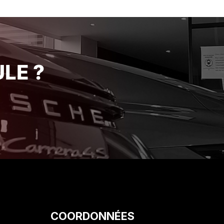
atelier
de ses engagements avec une
our leur
rigueur et une honnêteté qui se
se Je
font rares de nos jours. Je suis
 ce
ravi de mon acquisition et je
érience
recommande vivement cet
établissement pour la qualité de
LE ?
son service client. Encore merci
!"
COORDONNÉES