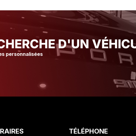
immédiatement Merci à l’atelier
immédiatement Merci à l’
Ainsi qu’à tout le staff pour leur
Ainsi qu’à tout le staff p
accueil et leur gentillesse Je
accueil et leur gentilles
vous conseille vraiment ce
vous conseille vraiment
Garage suite à mon expérience
Garage suite à mon exp
Olivier. C
Olivier. C
CHERCHE D'UN VÉHICU
es personnalisées
RAIRES
TÉLÉPHONE