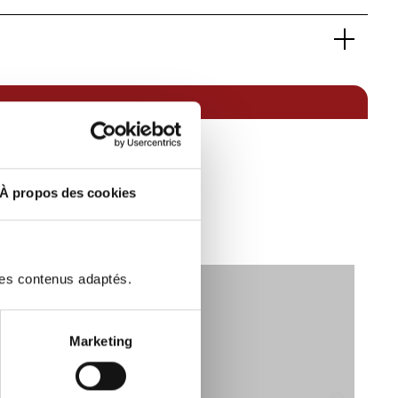
10031481
SUV de loisirs
T-ROC
R-Line
Essence sans plomb
Traction avant
Noir
4
À propos des cookies
N):
150
110
Ligne
2630
des contenus adaptés.
G-Kat
16/05/2023 00:00:00
64900
Marketing
OPTEVEN Selon contrat
te de vitesse:
7