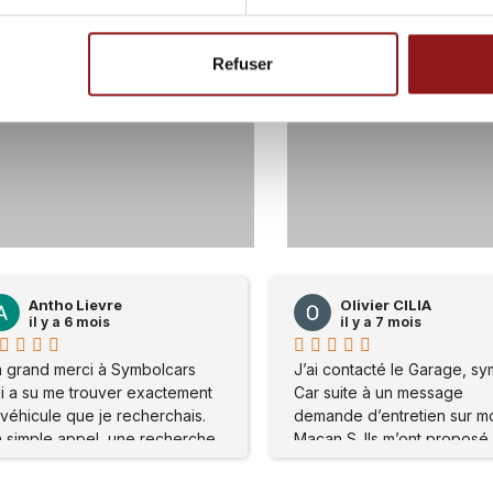
Refuser
59
0
117
Olivier CILIA
Olivier CILIA
il y a 7 mois
il y a 7 mois
J’ai contacté le Garage, symbole
J’ai contacté le Garage
Car suite à un message
Car suite à un message
demande d’entretien sur mon
demande d’entretien su
Macan S. Ils m’ont proposé de
Macan S. Ils m’ont prop
me rendre sur place . Mon
me rendre sur place . 
problème a été réglé
problème a été réglé