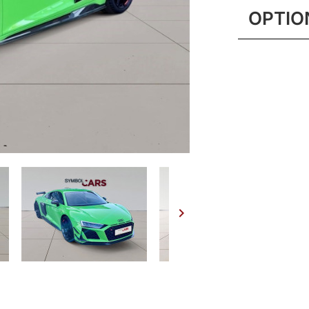
OPTIO
Bang & O
Ciel de pa
Peinture A
Pneumatiq
R20 90Y A
Suspensio
Système d
rouge bril
