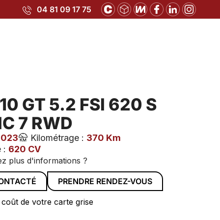
04 81 09 17 75
10 GT 5.2 FSI 620 S
IC 7 RWD
2023
Kilométrage :
370 Km
 :
620 CV
z plus d'informations ?
CONTACTÉ
PRENDRE RENDEZ-VOUS
 coût de votre carte grise