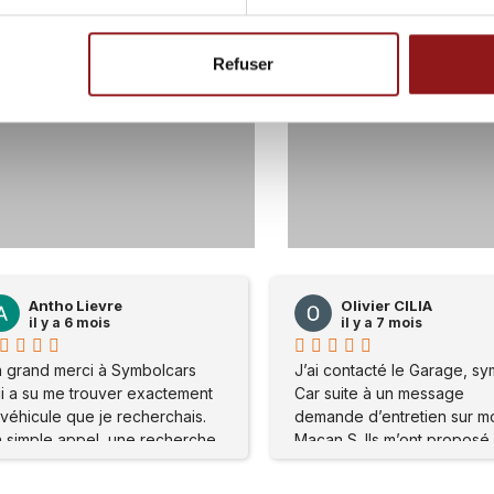
Refuser
59
0
117
Olivier CILIA
Olivier CILIA
il y a 7 mois
il y a 7 mois
J’ai contacté le Garage, symbole
J’ai contacté le Garag
Car suite à un message
Car suite à un message
demande d’entretien sur mon
demande d’entretien s
Macan S. Ils m’ont proposé de
Macan S. Ils m’ont pro
me rendre sur place . Mon
me rendre sur place . 
problème a été réglé
problème a été réglé