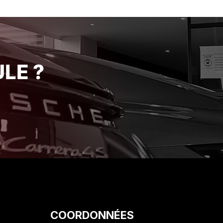
’atelier
de ses engagements avec une
pour leur
rigueur et une honnêteté qui se
sse Je
font rares de nos jours. Je suis
t ce
ravi de mon acquisition et je
périence
recommande vivement cet
établissement pour la qualité de
LE ?
son service client. Encore merci
!"
COORDONNÉES