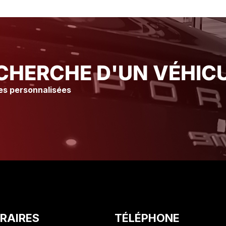
immédiatement Merci à l’atelier
immédiatement Merci à l
Ainsi qu’à tout le staff pour leur
Ainsi qu’à tout le staff 
accueil et leur gentillesse Je
accueil et leur gentille
vous conseille vraiment ce
vous conseille vraimen
Garage suite à mon expérience
Garage suite à mon ex
Olivier. C
Olivier. C
CHERCHE D'UN VÉHICU
es personnalisées
RAIRES
TÉLÉPHONE