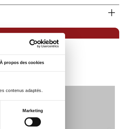
10023461
Coupés de luxe
R8
GT
Essence sans plomb
Propulsion arrière
Noir, Cuir Alcantara
2
À propos des cookies
iscaux):
56
10
V
2650
des contenus adaptés.
G-Kat
27/12/2023
370
Marketing
CONSTRUCTEUR Complète
te de vitesse:
7